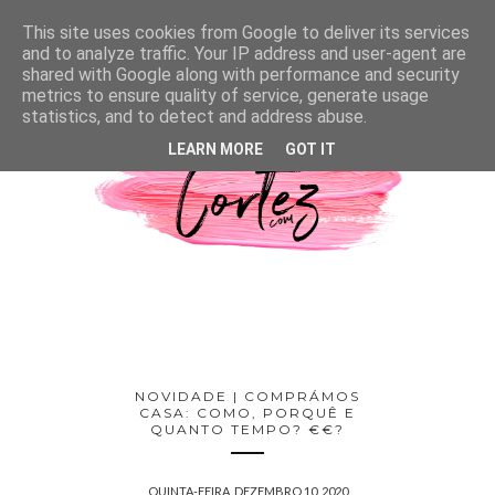
This site uses cookies from Google to deliver its services
and to analyze traffic. Your IP address and user-agent are
shared with Google along with performance and security
metrics to ensure quality of service, generate usage
statistics, and to detect and address abuse.
LEARN MORE
GOT IT
NOVIDADE | COMPRÁMOS
CASA: COMO, PORQUÊ E
QUANTO TEMPO? €€?
QUINTA-FEIRA, DEZEMBRO 10, 2020