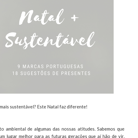
mais sustentável? Este Natal faz diferente!
to ambiental de algumas das nossas atitudes. Sabemos que
m lugar melhor para as futuras gerações que aí hão de vir,