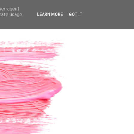
user-agent
erate usage
LEARN MORE
GOT IT