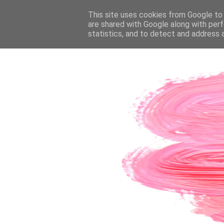
PÁGINA INICIAL
This site uses cookies from Google to d
SOBRE A AUTORA
CO
are shared with Google along with perf
statistics, and to detect and address 