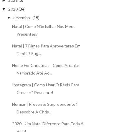
2021
(5)
►
2020
(34)
▼
dezembro
(15)
▼
Natal | Como Não Falhar Nos Meus
Presentes?
Natal | 7 Filmes Para Aproveitares Em
Família? Sug...
Home For Christmas | Como Arranjar
Namorado Até Ao...
Instagram | Como Usar O Reels Para
Crescer? Descobre!
Flormar | Presente Surpreendente?
Descobre A Chris...
2020 | Um Natal Diferente Para Toda A
Vida!