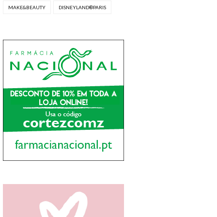
MAKE&BEAUTY
DISNEYLAND®PARIS