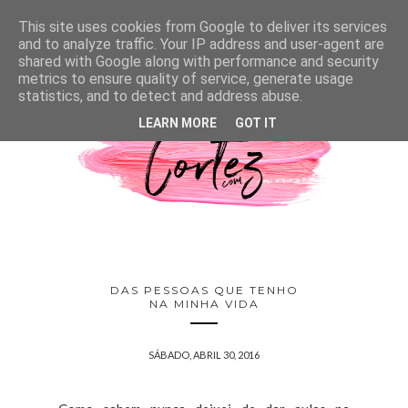
This site uses cookies from Google to deliver its services
and to analyze traffic. Your IP address and user-agent are
shared with Google along with performance and security
metrics to ensure quality of service, generate usage
statistics, and to detect and address abuse.
LEARN MORE
GOT IT
DAS PESSOAS QUE TENHO
NA MINHA VIDA
SÁBADO, ABRIL 30, 2016