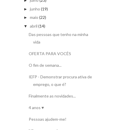
julho
(23)
►
junho
(19)
►
maio
(22)
►
abril
(14)
▼
Das pessoas que tenho na minha
vida
OFERTA PARA VOCÊS
O fim de semana...
IEFP - Demonstrar procura ativa de
emprego, o que é?
Finalmente as novidades...
4 anos ♥
Pessoas ajudem-me!