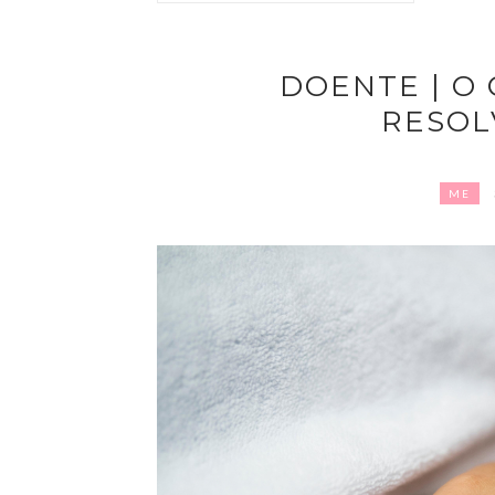
DOENTE | O
RESOL
ME