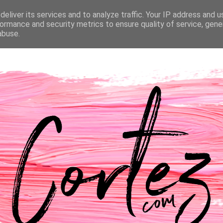
eliver its services and to analyze traffic. Your IP address and 
NTACTOS
PASSATEMPOS
CASAMENTO
ormance and security metrics to ensure quality of service, gen
abuse.