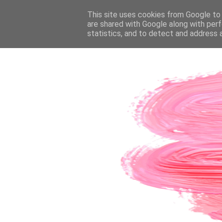
PÁGINA INICIAL
This site uses cookies from Google to d
SOBRE A AUTORA
CO
are shared with Google along with perf
statistics, and to detect and address 