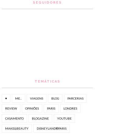
SEGUIDORES
TEMÁTICAS
♥
ME...
VIAGENS
BLOG
PARCERIAS
REVIEW
OPINIÕES
PARIS
LONDRES
CASAMENTO
BLOGAZINE
YOUTUBE
MAKE&BEAUTY
DISNEYLAND®PARIS