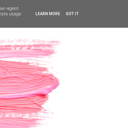
user-agent
erate usage
LEARN MORE
GOT IT