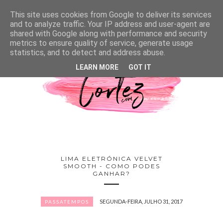
This site uses cookies from Google to deliver its services
and to analyze traffic. Your IP address and user-agent are
shared with Google along with performance and security
metrics to ensure quality of service, generate usage
statistics, and to detect and address abuse.
LEARN MORE
GOT IT
LIMA ELETRÓNICA VELVET
SMOOTH - COMO PODES
GANHAR?
SEGUNDA-FEIRA, JULHO 31, 2017
PASSATEMPOS