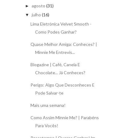
agosto
(31)
►
julho
(16)
▼
Lima Eletrónica Velvet Smooth -
Como Podes Ganhar?
Quase Melhor Amiga: Conheces? |
Minnie Me Entrevis...
Blogazine | Café, Canela E
Chocolate... Já Conheces?
Perigo: Algo Que Desconheces E
Pode Salvar-te
Mais uma semana!
Como Assim Minnie Me? | Parabéns
Para Vocês!
Passatempo | Queres Ganhar Um