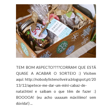
TEM BOM ASPECTO????CORRAM QUE ESTÁ
QUASE A ACABAR O SORTEIO :) Visitem
aqui: http://nobodylistenoliveira.blogspot.pt/20
13/12/apetece-me-dar-um-mini-cabaz-de-
natal.html e saibam o que têm de fazer :)
BOOOOA! (eu acho uuuuum máxiiiimo! sem
dúvida!) ...