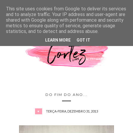
This site uses cookies from Google to deliver its services
and to analyze traffic. Your IP address and user-agent are
shared with Google along with performance and security
metrics to ensure quality of service, generate usage
statistics, and to detect and address abuse.
LEARN MORE
GOT IT
DO FIM DO ANO...
TERÇA-FEIRA, DEZEMBRO 31, 2013
♥