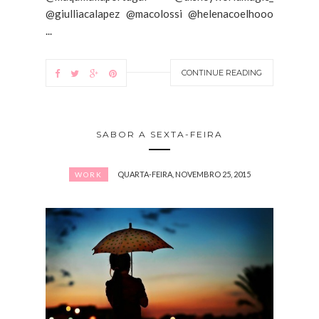
@giulliacalapez @macolossi @helenacoelhooo
...
CONTINUE READING
SABOR A SEXTA-FEIRA
QUARTA-FEIRA, NOVEMBRO 25, 2015
WORK