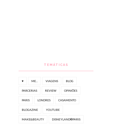
TEMÁTICAS
♥
ME...
VIAGENS
BLOG
PARCERIAS
REVIEW
OPINIÕES
PARIS
LONDRES
CASAMENTO
BLOGAZINE
YOUTUBE
MAKE&BEAUTY
DISNEYLAND®PARIS