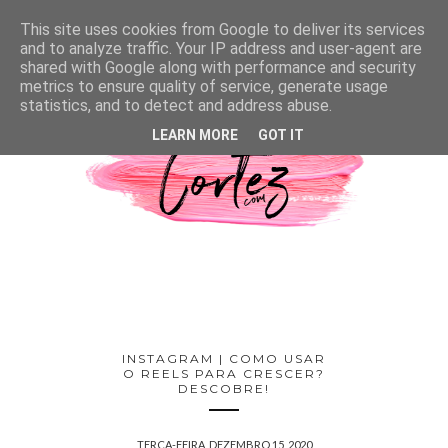
This site uses cookies from Google to deliver its services
and to analyze traffic. Your IP address and user-agent are
shared with Google along with performance and security
metrics to ensure quality of service, generate usage
statistics, and to detect and address abuse.
LEARN MORE
GOT IT
INSTAGRAM | COMO USAR
O REELS PARA CRESCER?
DESCOBRE!
TERÇA-FEIRA, DEZEMBRO 15, 2020