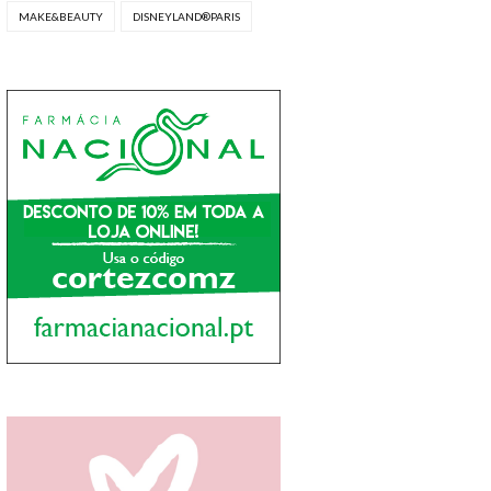
MAKE&BEAUTY
DISNEYLAND®PARIS