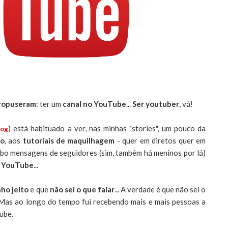
propuseram
: ter um
canal no YouTube
...
Ser youtuber
, vá!
) está habituado a ver, nas minhas "stories", um pouco da
log
ão
, aos
tutoriais de maquilhagem
- quer em diretos quer em
bo mensagens de seguidores (sim, também há meninos por lá)
o YouTube
...
ho jeito
e que
não sei o que falar
... A verdade é que não sei o
. Mas ao longo do tempo fui recebendo mais e mais pessoas a
ube.