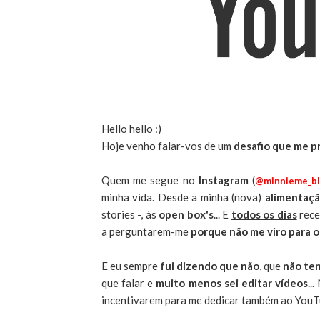
Hello hello :)
Hoje venho falar-vos de um
desafio que me 
Quem me segue no
Instagram
(
@minnieme_b
minha vida. Desde a minha (nova)
alimentaç
stories -, às
open box's
... E
todos os dias
rece
a perguntarem-me
porque não me viro para 
E eu sempre
fui dizendo que não
, que
não ten
que falar e
muito menos sei editar vídeos
..
incentivarem para me dedicar também ao YouT