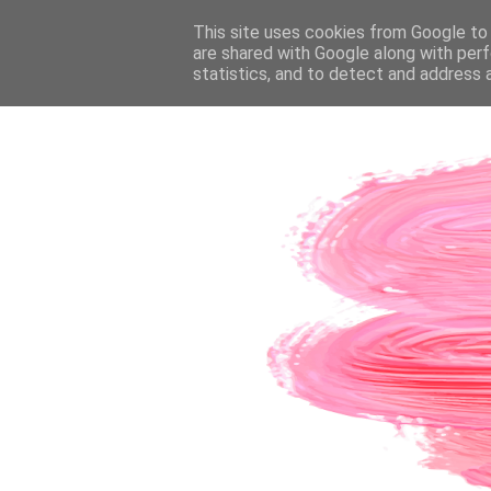
PÁGINA INICIAL
This site uses cookies from Google to d
SOBRE A AUTORA
CO
are shared with Google along with perf
statistics, and to detect and address 