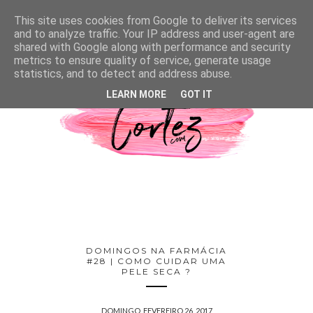
This site uses cookies from Google to deliver its services
and to analyze traffic. Your IP address and user-agent are
shared with Google along with performance and security
metrics to ensure quality of service, generate usage
statistics, and to detect and address abuse.
LEARN MORE
GOT IT
DOMINGOS NA FARMÁCIA
#28 | COMO CUIDAR UMA
PELE SECA ?
DOMINGO, FEVEREIRO 26, 2017