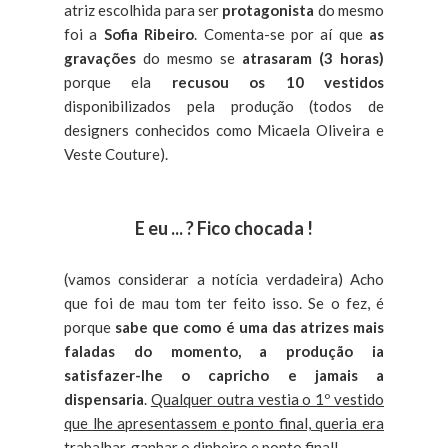
atriz escolhida para ser
protagonista
do mesmo
foi a
Sofia Ribeiro
. Comenta-se por aí que
as
gravações
do mesmo se
atrasaram (3 horas)
porque ela
recusou os 10 vestidos
disponibilizados pela produção (todos de
designers conhecidos como Micaela Oliveira e
Veste Couture).
E eu ... ? Fico chocada !
(vamos considerar a notícia verdadeira) Acho
que foi de mau tom ter feito isso. Se o fez, é
porque
sabe que como é uma das atrizes mais
faladas do momento, a produção ia
satisfazer-lhe o capricho e jamais a
dispensaria
.
Qualquer outra vestia o 1º vestido
que lhe apresentassem e ponto final, queria era
trabalhar, ganhar o dinheiro e ponto final!