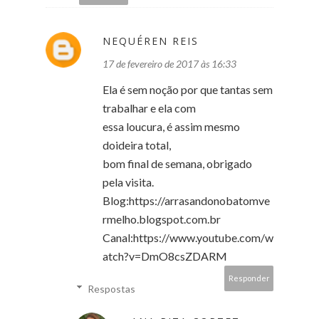
NEQUÉREN REIS
17 de fevereiro de 2017 às 16:33
Ela é sem noção por que tantas sem
trabalhar e ela com
essa loucura, é assim mesmo
doideira total,
bom final de semana, obrigado
pela visita.
Blog:https://arrasandonobatomve
rmelho.blogspot.com.br
Canal:https://www.youtube.com/w
atch?v=DmO8csZDARM
Responder
Respostas