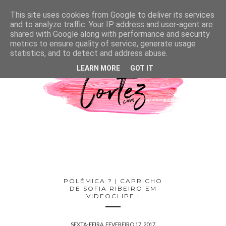
This site uses cookies from Google to deliver its services
and to analyze traffic. Your IP address and user-agent are
shared with Google along with performance and security
metrics to ensure quality of service, generate usage
statistics, and to detect and address abuse.
LEARN MORE
GOT IT
POLÉMICA ? | CAPRICHO
DE SOFIA RIBEIRO EM
VIDEOCLIPE !
SEXTA-FEIRA, FEVEREIRO 17, 2017