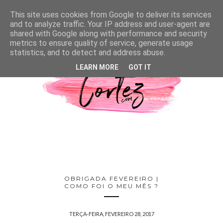
This site uses cookies from Google to deliver its services
and to analyze traffic. Your IP address and user-agent are
shared with Google along with performance and security
metrics to ensure quality of service, generate usage
statistics, and to detect and address abuse.
LEARN MORE
GOT IT
OBRIGADA FEVEREIRO |
COMO FOI O MEU MÊS ?
TERÇA-FEIRA, FEVEREIRO 28, 2017