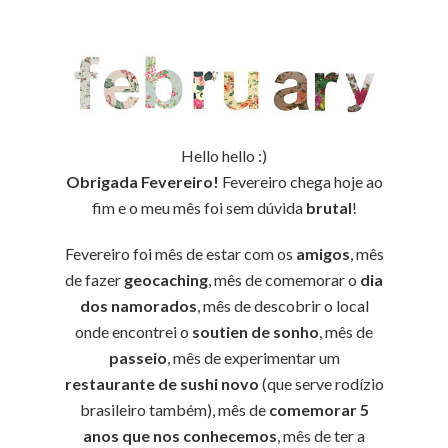
Hello hello :)
Obrigada Fevereiro!
Fevereiro chega hoje ao
fim e o meu mês foi sem dúvida
brutal
!
Fevereiro foi mês de estar com os
amigos
, mês
de fazer
geocaching
, mês de comemorar o
dia
dos namorados
, mês de descobrir o local
onde encontrei o
soutien de sonho
, mês de
passeio
, mês de experimentar um
restaurante de sushi novo
(que serve rodízio
brasileiro também), mês de
comemorar 5
anos que nos conhecemos
, mês de ter a