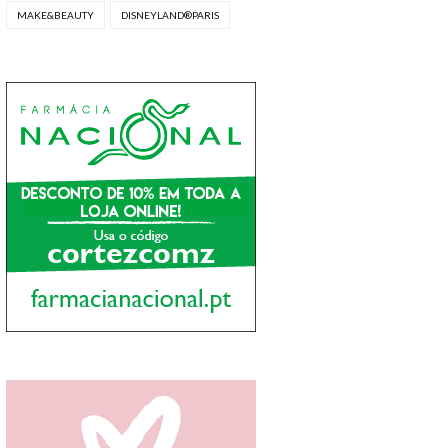
MAKE&BEAUTY
DISNEYLAND®PARIS