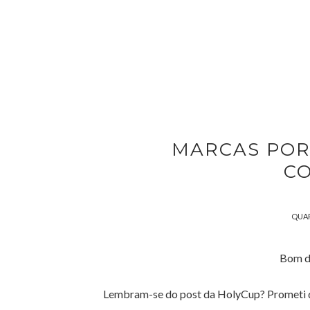
MARCAS POR
C
QUAR
Bom di
Lembram-se do post da HolyCup? Prometi dar