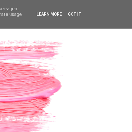
user-agent
erate usage
LEARN MORE
GOT IT