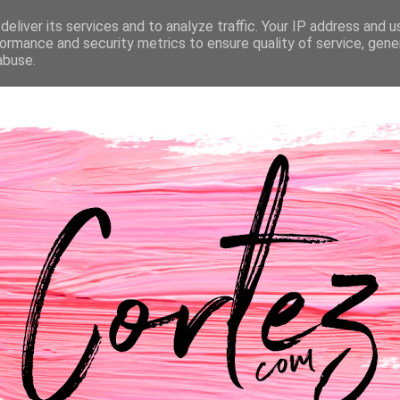
eliver its services and to analyze traffic. Your IP address and 
NTACTOS
PASSATEMPOS
CASAMENTO
ormance and security metrics to ensure quality of service, gen
abuse.