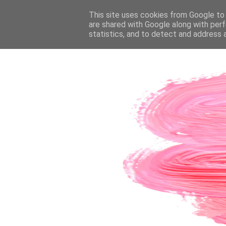
PÁGINA INICIAL
This site uses cookies from Google to d
SOBRE A AUTORA
CO
are shared with Google along with perf
statistics, and to detect and address 