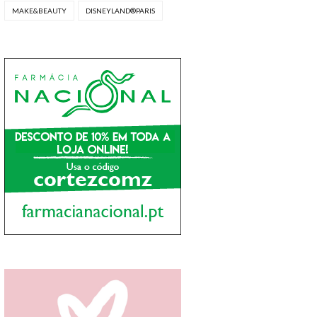
MAKE&BEAUTY
DISNEYLAND®PARIS