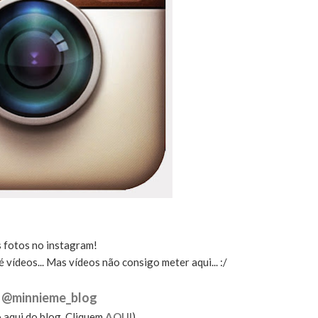
 fotos no instagram!
vídeos... Mas vídeos não consigo meter aqui... :/
@minnieme_blog
?
 aqui do blog. Cliquem
AQUI
)