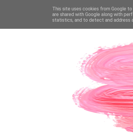
PÁGINA INICIAL
This site uses cookies from Google to d
SOBRE A AUTORA
CO
are shared with Google along with perf
statistics, and to detect and address 