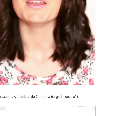
uta
, uma youtuber de Coimbra (orgulhooooo*).