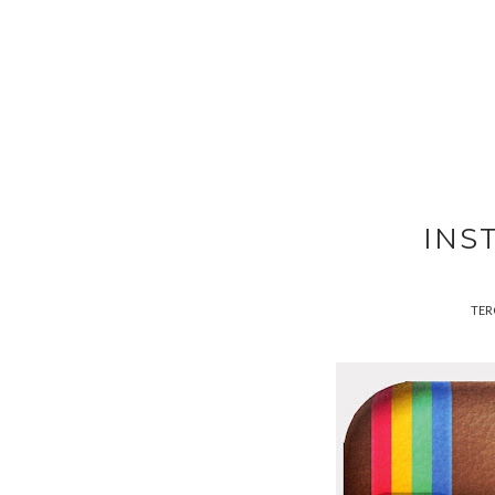
INS
TERÇ