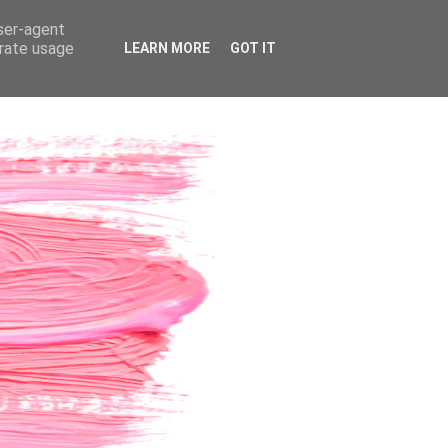
user-agent
erate usage
LEARN MORE
GOT IT