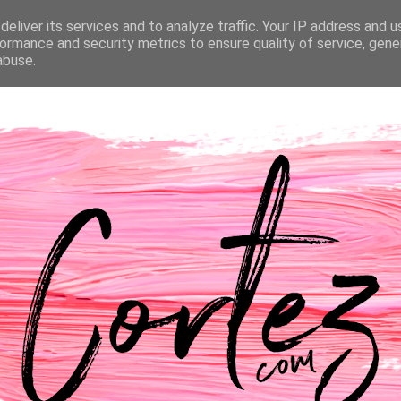
eliver its services and to analyze traffic. Your IP address and 
NTACTOS
PASSATEMPOS
CASAMENTO
ormance and security metrics to ensure quality of service, gen
abuse.