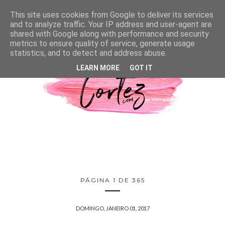
This site uses cookies from Google to deliver its services
and to analyze traffic. Your IP address and user-agent are
shared with Google along with performance and security
metrics to ensure quality of service, generate usage
statistics, and to detect and address abuse.
LEARN MORE
GOT IT
PÁGINA 1 DE 365
DOMINGO, JANEIRO 01, 2017