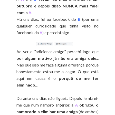
outubro
e depois disso
NUNCA mais falei
com a
A
.
Há uns dias, fui ao facebook do
B
(por uma
qualquer curiosidade que tinha visto no
facebook da
A
) e percebi algo...
Ao ver o "adicionar amigo" percebi logo que
por algum motivo já não era amiga dele
...
Não que isso me faça alguma diferença, porque
honestamente estou-me a cagar. O que está
aqui em causa é o
porquê de me ter
eliminado
...
Durante uns dias não liguei... Depois lembrei-
me que num namoro anterior, a
A
obrigou o
namorado a eliminar uma amiga
(de ambos)