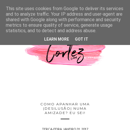
This site uses cookies from Google to deliver its services
and to analyze traffic. Your IP address and user-agent are
shared with Google along with performance and security
metrics to ensure quality of service, generate usage
statistics, and to detect and address abuse.
LEARN MORE
GOT IT
COMO APANHAR UMA
|DESILUSÃO| NUMA
AMIZADE? EU SEI!
TERÇA-FEIRA, JANEIRO 31, 2017