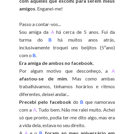
com aqueles que escolhi para serem meus
amigos
. Enganei-me!
Passo a contar-vos...
Sou amiga da
A
há cerca de 5 anos. Fui da
turma do
B
há muitos anos atrás,
inclusivamente troquei uns beijitos (5ºano)
com o
B
.
Era amiga de ambos no facebook.
Por algum motivo que desconheço, a
A
afastou-se de mim
. Mas como ambas
trabalhávamos, tínhamos horários e ritmos
diferentes, deixei andar...
Precebi pelo facebook
do
B
que namorava
com a
A
. Tudo bem. Não me ralei muito. Achei
só que pronto, podia ter-me dito algo, mas era
a vida dela, estava no seu direito.
A
A
e o
B
foram ao meu aniversário em