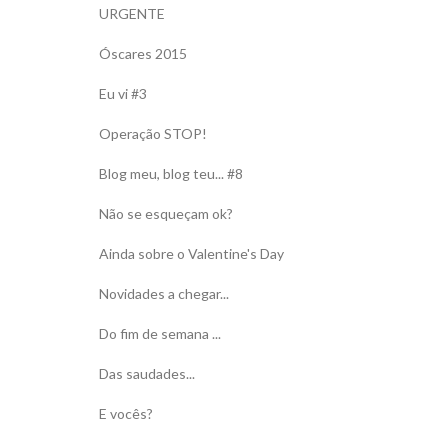
URGENTE
Óscares 2015
Eu vi #3
Operação STOP!
Blog meu, blog teu... #8
Não se esqueçam ok?
Ainda sobre o Valentine's Day
Novidades a chegar...
Do fim de semana ...
Das saudades...
E vocês?