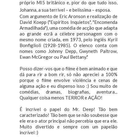
próprio MI5 britânico e, pior do que tudo isso,
Johanna, a sua terrível – e belíssima – esposa.
Com argumento de Eric Aronson e realização de
David Koepp ("Espíritos Inquietos", "Encomenda
Armadilhada"), uma comédia de acção que adapta
ao grande ecrã a célebre personagem com o
mesmo nome criada, em 1973, pelo inglês Kyril
Bonfiglioli (1928-1985). O elenco conta com
nomes como Johnny Depp, Gwyneth Paltrow,
Ewan McGregor ou Paul Bettany."
Posso dizer-vos que o filme é bem animado e que
dá para rir a bom rir, só não apreciei a 100%
porque o filme envolve violência e cenas de
alguma ação e eu dispenso isso :) Sou muito de
comédias, dramas, biografias, aventura...
Qualquer coisa menos TERROR e AÇÃO!
É incrível o papel do Mr. Deep! Tão bem
caracterizado! Tão bem que se não soubesse que
ele era o ator principal não percebia que era ele.
Muito divertido e sempre com um papelão
incrível :)