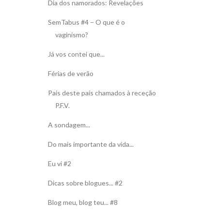
Dia dos namorados: Revelações
SemTabus #4 − O que é o
vaginismo?
Já vos contei que...
Férias de verão
Pais deste país chamados à receção
P.F.V.
A sondagem...
Do mais importante da vida...
Eu vi #2
Dicas sobre blogues... #2
Blog meu, blog teu... #8