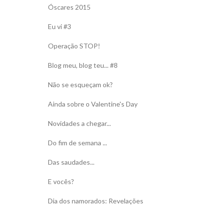
Óscares 2015
Eu vi #3
Operação STOP!
Blog meu, blog teu... #8
Não se esqueçam ok?
Ainda sobre o Valentine's Day
Novidades a chegar...
Do fim de semana ...
Das saudades...
E vocês?
Dia dos namorados: Revelações