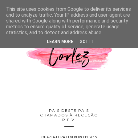
This site uses cookies from Google to deliver its services
and to analyze traffic. Your IP address and user-agent are
shared with Google along with performance and security
metrics to ensure quality of service, generate usage
statistics, and to detect and address abuse.
LEARN MORE
GOT IT
PAIS DESTE PAÍS
CHAMADOS À RECEÇÃO
P.F.V.
QUARTA-FEIRA, FEVEREIRO 11, 2015