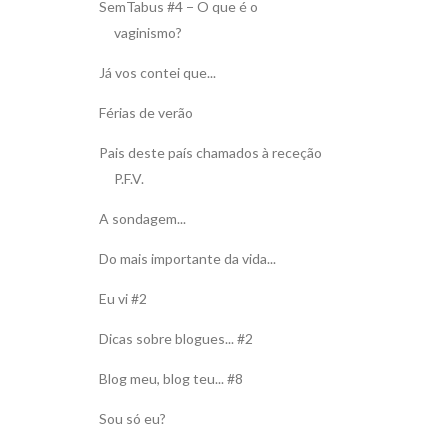
SemTabus #4 − O que é o
vaginismo?
Já vos contei que...
Férias de verão
Pais deste país chamados à receção
P.F.V.
A sondagem...
Do mais importante da vida...
Eu vi #2
Dicas sobre blogues... #2
Blog meu, blog teu... #8
Sou só eu?