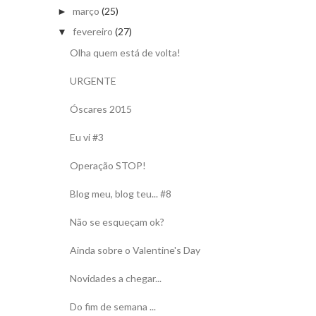
março
(25)
►
fevereiro
(27)
▼
Olha quem está de volta!
URGENTE
Óscares 2015
Eu vi #3
Operação STOP!
Blog meu, blog teu... #8
Não se esqueçam ok?
Ainda sobre o Valentine's Day
Novidades a chegar...
Do fim de semana ...