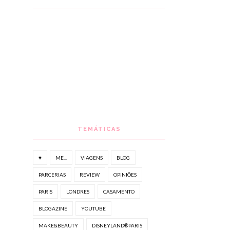
TEMÁTICAS
♥
ME...
VIAGENS
BLOG
PARCERIAS
REVIEW
OPINIÕES
PARIS
LONDRES
CASAMENTO
BLOGAZINE
YOUTUBE
MAKE&BEAUTY
DISNEYLAND®PARIS