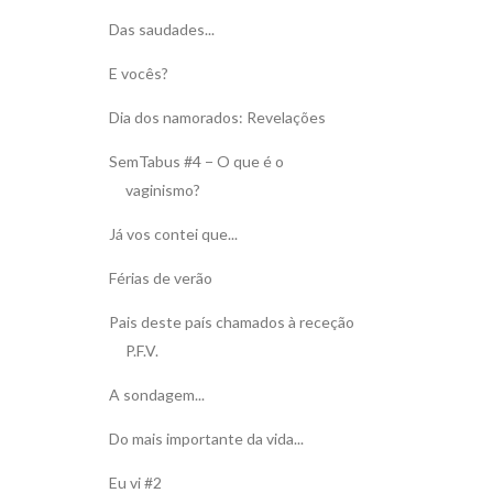
Das saudades...
E vocês?
Dia dos namorados: Revelações
SemTabus #4 − O que é o
vaginismo?
Já vos contei que...
Férias de verão
Pais deste país chamados à receção
P.F.V.
A sondagem...
Do mais importante da vida...
Eu vi #2