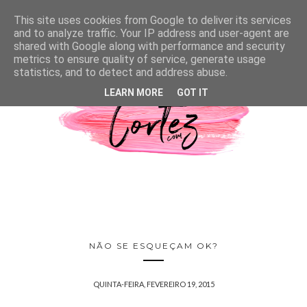
This site uses cookies from Google to deliver its services
and to analyze traffic. Your IP address and user-agent are
shared with Google along with performance and security
metrics to ensure quality of service, generate usage
statistics, and to detect and address abuse.
LEARN MORE
GOT IT
NÃO SE ESQUEÇAM OK?
QUINTA-FEIRA, FEVEREIRO 19, 2015