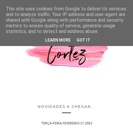
This site uses cookies from Google to deliver its services
and to analyze traffic. Your IP address and user-agent are
shared with Google along with performance and security
metrics to ensure quality of service, generate usage
statistics, and to detect and address abuse.
LEARN MORE
GOT IT
NOVIDADES A CHEGAR...
TERÇA-FEIRA, FEVEREIRO 17, 2015