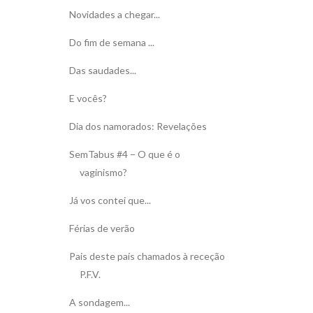
Novidades a chegar...
Do fim de semana ...
Das saudades...
E vocês?
Dia dos namorados: Revelações
SemTabus #4 − O que é o
vaginismo?
Já vos contei que...
Férias de verão
Pais deste país chamados à receção
P.F.V.
A sondagem...