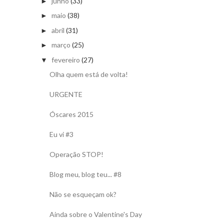
junho
(33)
►
maio
(38)
►
abril
(31)
►
março
(25)
►
fevereiro
(27)
▼
Olha quem está de volta!
URGENTE
Óscares 2015
Eu vi #3
Operação STOP!
Blog meu, blog teu... #8
Não se esqueçam ok?
Ainda sobre o Valentine's Day