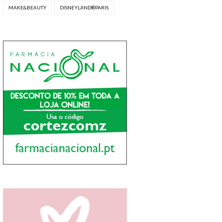
MAKE&BEAUTY
DISNEYLAND®PARIS