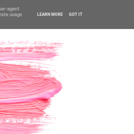
user-agent
erate usage
LEARN MORE
GOT IT