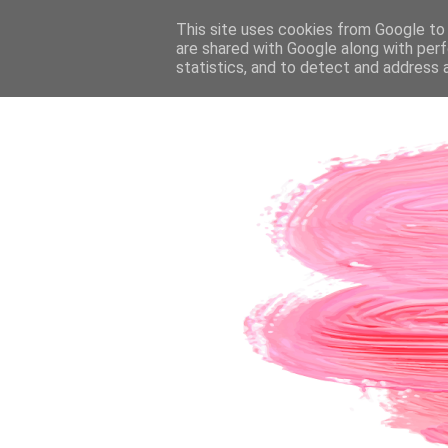
PÁGINA INICIAL
This site uses cookies from Google to d
SOBRE A AUTORA
CO
are shared with Google along with perf
statistics, and to detect and address 