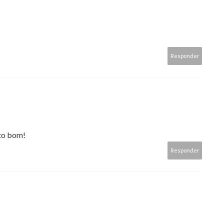
Responder
ito bom!
Responder