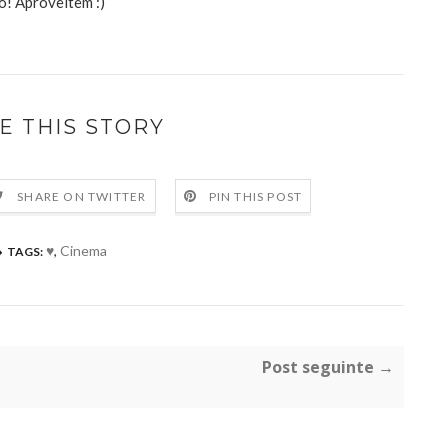
! Aproveitem :)
E THIS STORY
SHARE ON TWITTER
PIN THIS POST
♥
,
Cinema
TAGS:
Post seguinte →