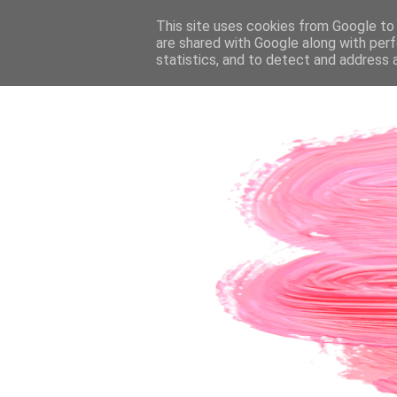
PÁGINA INICIAL
This site uses cookies from Google to d
SOBRE A AUTORA
CO
are shared with Google along with perf
statistics, and to detect and address 