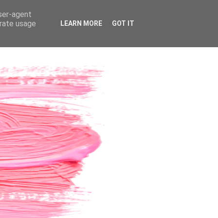
user-agent
erate usage
LEARN MORE
GOT IT