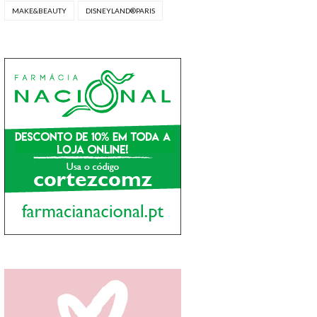
MAKE&BEAUTY
DISNEYLAND®PARIS