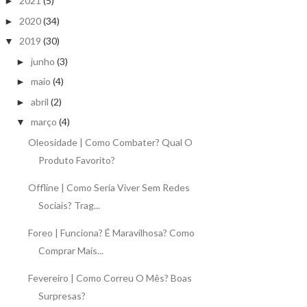
2021
(5)
►
2020
(34)
►
2019
(30)
▼
junho
(3)
►
maio
(4)
►
abril
(2)
►
março
(4)
▼
Oleosidade | Como Combater? Qual O
Produto Favorito?
Offline | Como Seria Viver Sem Redes
Sociais? Trag...
Foreo | Funciona? É Maravilhosa? Como
Comprar Mais...
Fevereiro | Como Correu O Mês? Boas
Surpresas?