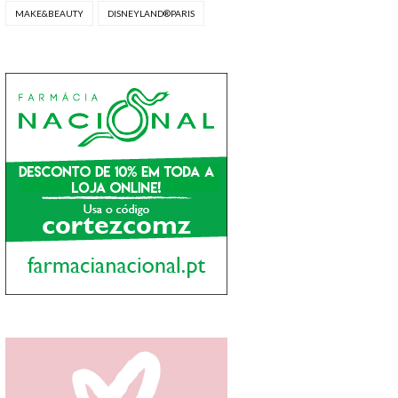
MAKE&BEAUTY
DISNEYLAND®PARIS