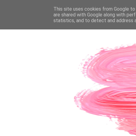
PÁGINA INICIAL
This site uses cookies from Google to d
SOBRE A AUTORA
CO
are shared with Google along with perf
statistics, and to detect and address 