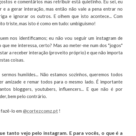
gostos e comentários mas retribuir está quietinho. Eu sei, eu
ir e a gerar interação, mas então não vale a pena entrar no
riga e ignorar os outros. E olhem que isto acontece... Com
to triste, mas isto é como em tudo: umbiguismo!
uem nos identificamos; eu não vou seguir um instagram de
lgo que me interessa, certo? Mas ao meter-me num dos "jogos"
star a receber interação (proveito próprio) e que não importa
estas coisas.
 sermos humildes... Não estamos sozinhos, queremos todos
ver amizade e remar todos para o mesmo lado. É importante
tos bloggers, youtubers, influencers... E que não é por
der, bem pelo contrário.
 fazê-lo em
@cortezcomz.pt
!
ue tanto vejo pelo instagram. E para vocês, o que é a