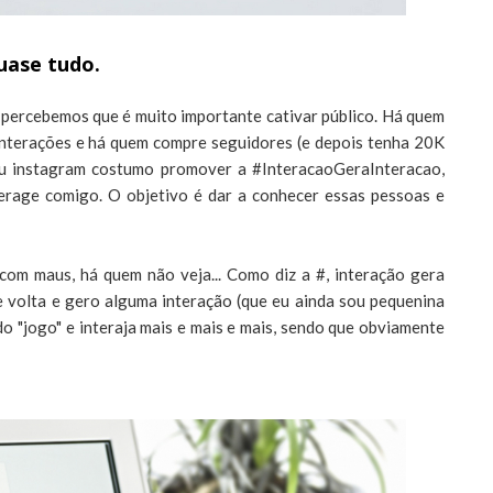
uase tudo.
 percebemos que é muito importante cativar público. Há quem
nterações e há quem compre seguidores (e depois tenha 20K
eu instagram costumo promover a #InteracaoGeraInteracao,
erage comigo. O objetivo é dar a conhecer essas pessoas e
om maus, há quem não veja... Como diz a #, interação gera
e volta e gero alguma interação (que eu ainda sou pequenina
do "jogo" e interaja mais e mais e mais, sendo que obviamente