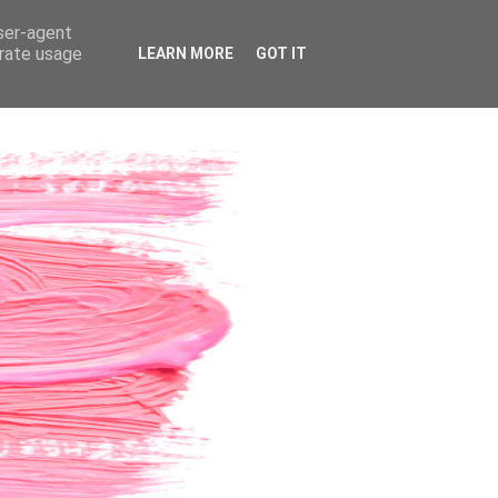
user-agent
erate usage
LEARN MORE
GOT IT