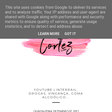
This site uses cookies from Google to deliver its services
and to analyze traffic. Your IP address and user-agent are
shared with Google along with performance and security
metrics to ensure quality of service, generate usage
statistics, and to detect and address abuse.
LEARN MORE
GOT IT
YOUTUBE | INTERRAIL,
DROGAS, VINGANÇA, COMA
ALCOÓLICO...
QUINTA-FEIRA, DEZEMBRO 07, 2017