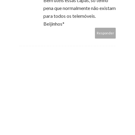
Bem úteis essas capas, só tenho
pena que normalmente não existam
para todos os telemóveis.
Beijinhos*
Responder