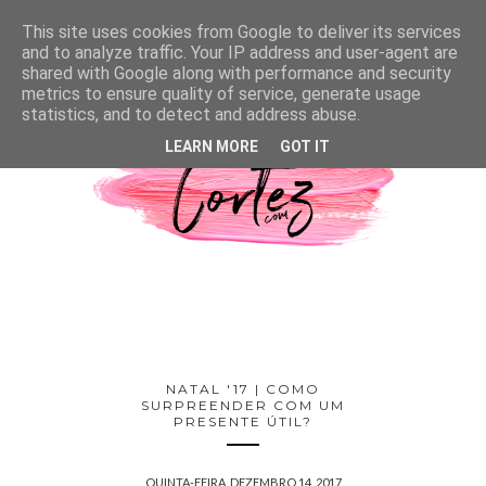
This site uses cookies from Google to deliver its services
and to analyze traffic. Your IP address and user-agent are
shared with Google along with performance and security
metrics to ensure quality of service, generate usage
statistics, and to detect and address abuse.
LEARN MORE
GOT IT
NATAL '17 | COMO
SURPREENDER COM UM
PRESENTE ÚTIL?
QUINTA-FEIRA, DEZEMBRO 14, 2017