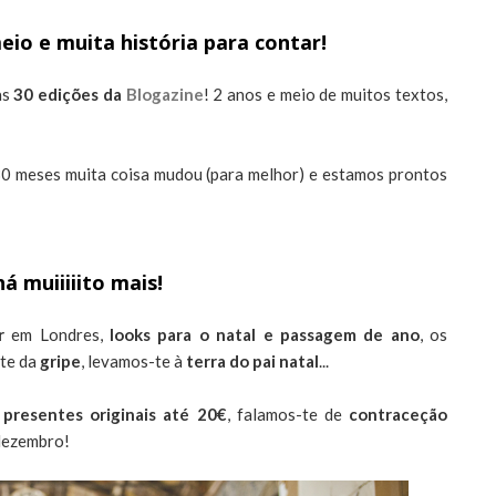
eio e muita história para contar!
as
30 edições da
Blogazine
! 2 anos e meio de muitos textos,
30 meses muita coisa mudou (para melhor) e estamos prontos
á muiiiiito mais!
er
em Londres,
looks para o natal e passagem de ano
, os
-te da
gripe
, levamos-te à
terra do pai natal
...
e
presentes originais até 20€
, falamos-te de
contraceção
dezembro!