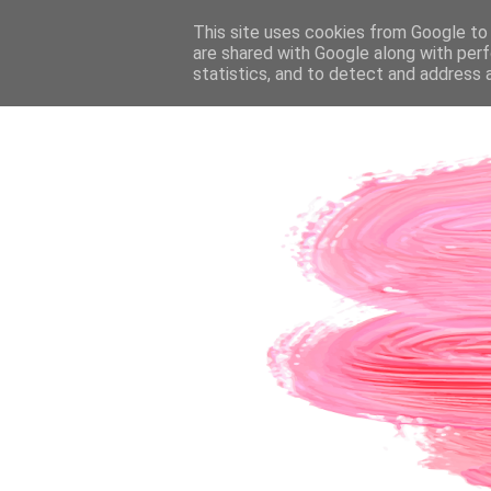
PÁGINA INICIAL
This site uses cookies from Google to d
SOBRE A AUTORA
CO
are shared with Google along with perf
statistics, and to detect and address 