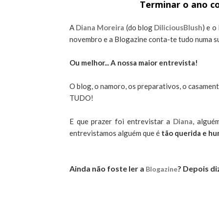
Terminar o ano c
A
Diana Moreira
(do blog
DiliciousBlush
) e 
novembro e a Blogazine conta-te tudo numa su
Ou melhor... A nossa maior entrevista!
O blog, o namoro, os preparativos, o casamento
TUDO!
E que prazer foi entrevistar a
Diana
, algué
entrevistamos alguém que é
tão querida e hu
Ainda não foste ler a
? Depois di
Blogazine