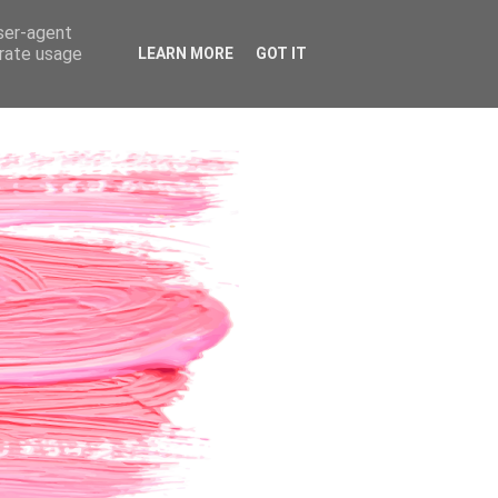
user-agent
erate usage
LEARN MORE
GOT IT