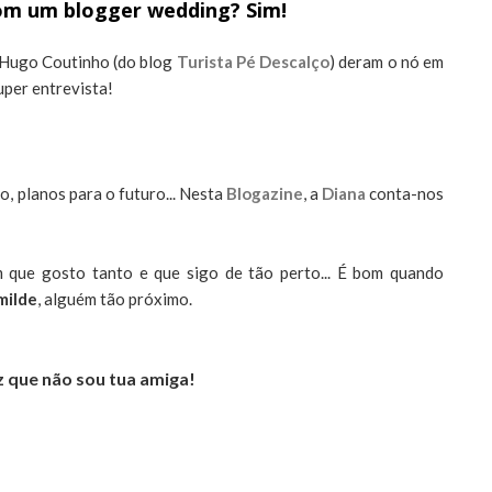
om um blogger wedding? Sim!
o Hugo Coutinho (do blog
Turista Pé Descalço
) deram o nó em
per entrevista!
, planos para o futuro... Nesta
Blogazine
, a
Diana
conta-nos
m que gosto tanto e que sigo de tão perto... É bom quando
milde
, alguém tão próximo.
z que não sou tua amiga!