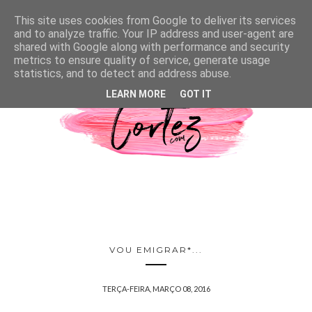
This site uses cookies from Google to deliver its services
and to analyze traffic. Your IP address and user-agent are
shared with Google along with performance and security
metrics to ensure quality of service, generate usage
statistics, and to detect and address abuse.
LEARN MORE
GOT IT
VOU EMIGRAR*...
TERÇA-FEIRA, MARÇO 08, 2016