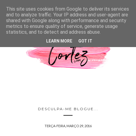
This site uses cookies from Google to deliver its services
and to analyze traffic. Your IP address and user-agent are
shared with Google along with performance and security
metrics to ensure quality of service, generate usage
statistics, and to detect and address abuse.
LEARN MORE
GOT IT
DESCULPA-ME BLOGUE...
TERÇA-FEIRA, MARÇO 29, 2016