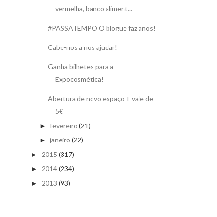
vermelha, banco aliment...
#PASSATEMPO O blogue faz anos!
Cabe-nos a nos ajudar!
Ganha bilhetes para a
Expocosmética!
Abertura de novo espaço + vale de
5€
fevereiro
(21)
►
janeiro
(22)
►
2015
(317)
►
2014
(234)
►
2013
(93)
►