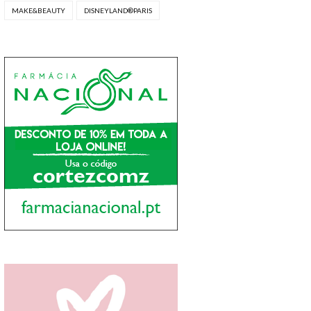
MAKE&BEAUTY
DISNEYLAND®PARIS