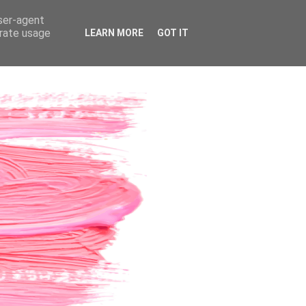
user-agent
erate usage
LEARN MORE
GOT IT