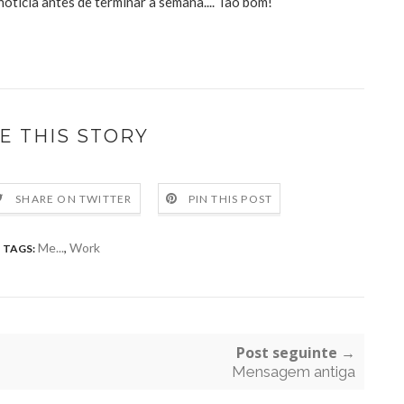
notícia antes de terminar a semana.... Tão bom!
E THIS STORY
SHARE ON TWITTER
PIN THIS POST
Me...
,
Work
TAGS:
Post seguinte →
Mensagem antiga