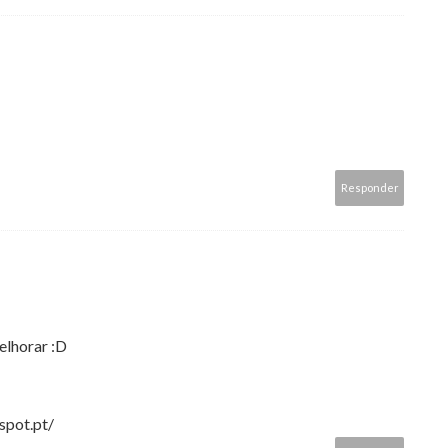
Responder
elhorar :D
spot.pt/