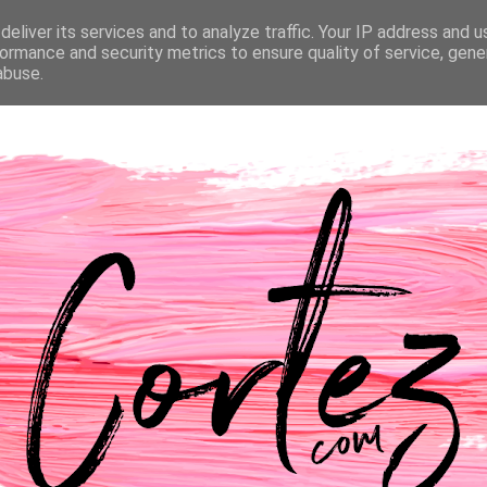
eliver its services and to analyze traffic. Your IP address and 
NTACTOS
PASSATEMPOS
CASAMENTO
ormance and security metrics to ensure quality of service, gen
abuse.