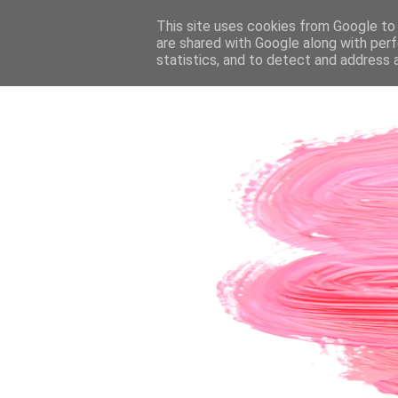
PÁGINA INICIAL
This site uses cookies from Google to d
SOBRE A AUTORA
CO
are shared with Google along with perf
statistics, and to detect and address 