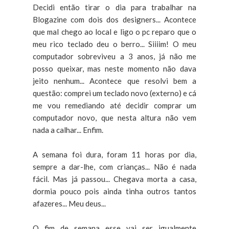
Decidi então tirar o dia para trabalhar na
Blogazine com dois dos designers... Acontece
que mal chego ao local e ligo o pc reparo que o
meu rico teclado deu o berro... Siiiim! O meu
computador sobreviveu a 3 anos, já não me
posso queixar, mas neste momento não dava
jeito nenhum... Acontece que resolvi bem a
questão: comprei um teclado novo (externo) e cá
me vou remediando até decidir comprar um
computador novo, que nesta altura não vem
nada a calhar... Enfim.
A semana foi dura, foram 11 horas por dia,
sempre a dar-lhe, com crianças... Não é nada
fácil. Mas já passou... Chegava morta a casa,
dormia pouco pois ainda tinha outros tantos
afazeres... Meu deus...
O fim de semana esse vai ser igualmente