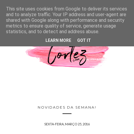
This site uses cookies from Google to deliver its services
and to analyze traffic. Your IP address and user-agent are
shared with Google along with performance and security
metrics to ensure quality of service, generate usage
statistics, and to detect and address abuse.
LEARN MORE
GOT IT
NOVIDADES DA SEMANA!
SEXTA-FEIRA, MARÇO 25, 2016