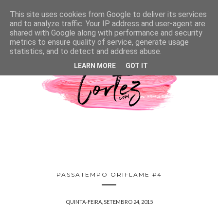
This site uses cookies from Google to deliver its services
and to analyze traffic. Your IP address and user-agent are
shared with Google along with performance and security
metrics to ensure quality of service, generate usage
statistics, and to detect and address abuse.
LEARN MORE
GOT IT
PASSATEMPO ORIFLAME #4
QUINTA-FEIRA, SETEMBRO 24, 2015