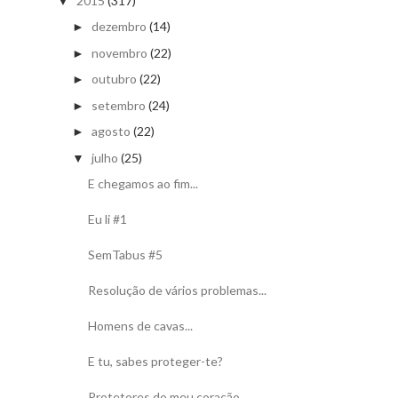
2015
(317)
▼
dezembro
(14)
►
novembro
(22)
►
outubro
(22)
►
setembro
(24)
►
agosto
(22)
►
julho
(25)
▼
E chegamos ao fim...
Eu li #1
SemTabus #5
Resolução de vários problemas...
Homens de cavas...
E tu, sabes proteger-te?
Protetores do meu coração