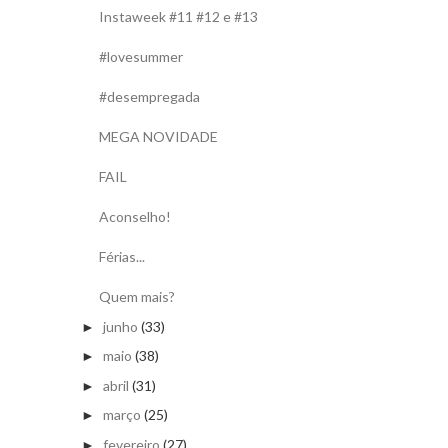
Instaweek #11 #12 e #13
#lovesummer
#desempregada
MEGA NOVIDADE
FAIL
Aconselho!
Férias...
Quem mais?
junho
(33)
►
maio
(38)
►
abril
(31)
►
março
(25)
►
fevereiro
(27)
►