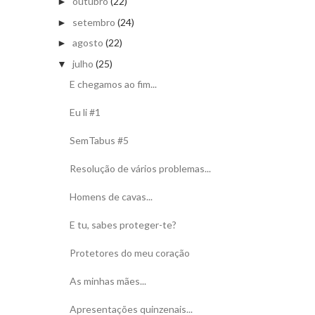
outubro
(22)
►
setembro
(24)
►
agosto
(22)
►
julho
(25)
▼
E chegamos ao fim...
Eu li #1
SemTabus #5
Resolução de vários problemas...
Homens de cavas...
E tu, sabes proteger-te?
Protetores do meu coração
As minhas mães...
Apresentações quinzenais...