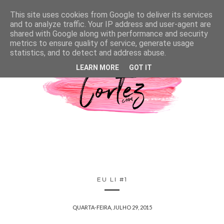
This site uses cookies from Google to deliver its services
and to analyze traffic. Your IP address and user-agent are
shared with Google along with performance and security
metrics to ensure quality of service, generate usage
statistics, and to detect and address abuse.
LEARN MORE
GOT IT
EU LI #1
QUARTA-FEIRA, JULHO 29, 2015