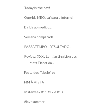
Today is the day!
Querida MEO, vai para o inferno!
Da ida ao médico...
Semana complicada...
PASSATEMPO - RESULTADO!
Review: XXXL Longlasting Lipgloss
- Matt Effect da...
Festa dos Tabuleiros
FIM À VISTA
Instaweek #11 #12 e #13
#lovesummer