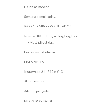
Da ida ao médico...
Semana complicada...
PASSATEMPO - RESULTADO!
Review: XXXL Longlasting Lipgloss
- Matt Effect da...
Festa dos Tabuleiros
FIM À VISTA
Instaweek #11 #12 e #13
#lovesummer
#desempregada
MEGA NOVIDADE