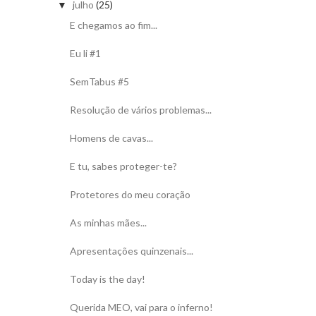
julho
(25)
▼
E chegamos ao fim...
Eu li #1
SemTabus #5
Resolução de vários problemas...
Homens de cavas...
E tu, sabes proteger-te?
Protetores do meu coração
As minhas mães...
Apresentações quinzenais...
Today is the day!
Querida MEO, vai para o inferno!