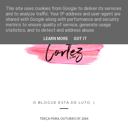
This site uses cookies from Google to deliver its services
and to analyze traffic. Your IP address and user-agent are
shared with Google along with performance and security
metrics to ensure quality of service, generate usage
statistics, and to detect and address abuse.
LEARN MORE
GOT IT
O BLOGUE ESTÁ DE LUTO :(
TERÇA-FEIRA, OUTUBRO 07, 2014