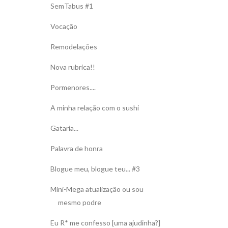
SemTabus #1
Vocação
Remodelações
Nova rubrica!!
Pormenores....
A minha relação com o sushi
Gataria...
Palavra de honra
Blogue meu, blogue teu... #3
Mini-Mega atualização ou sou
mesmo podre
Eu R* me confesso [uma ajudinha?]