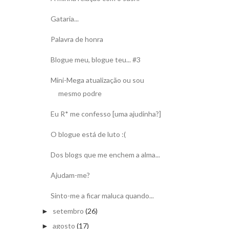
Gataria...
Palavra de honra
Blogue meu, blogue teu... #3
Mini-Mega atualização ou sou
mesmo podre
Eu R* me confesso [uma ajudinha?]
O blogue está de luto :(
Dos blogs que me enchem a alma...
Ajudam-me?
Sinto-me a ficar maluca quando...
setembro
(26)
►
agosto
(17)
►