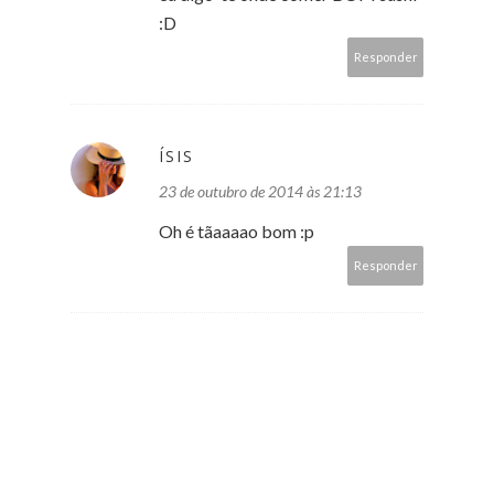
:D
Responder
ÍSIS
23 de outubro de 2014 às 21:13
Oh é tãaaaao bom :p
Responder