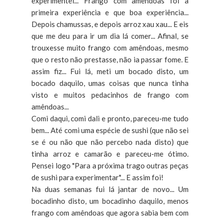
experimentei... Frango com amêndoas foi a
primeira experiência e que boa experiência...
Depois chamussas, e depois arroz xau xau... E eis
que me deu para ir um dia lá comer... Afinal, se
trouxesse muito frango com amêndoas, mesmo
que o resto não prestasse, não ia passar fome. E
assim fiz... Fui lá, meti um bocado disto, um
bocado daquilo, umas coisas que nunca tinha
visto e muitos pedacinhos de frango com
amêndoas...
Comi daqui, comi dali e pronto, pareceu-me tudo
bem... Até comi uma espécie de sushi (que não sei
se é ou não que não percebo nada disto) que
tinha arroz e camarão e pareceu-me ótimo.
Pensei logo "Para a próxima trago outras peças
de sushi para experimentar"... E assim foi!
Na duas semanas fui lá jantar de novo... Um
bocadinho disto, um bocadinho daquilo, menos
frango com amêndoas que agora sabia bem com