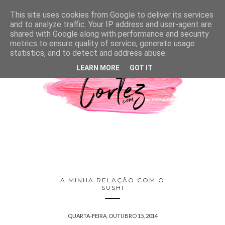
This site uses cookies from Google to deliver its services
and to analyze traffic. Your IP address and user-agent are
shared with Google along with performance and security
metrics to ensure quality of service, generate usage
statistics, and to detect and address abuse.
LEARN MORE
GOT IT
A MINHA RELAÇÃO COM O
SUSHI
QUARTA-FEIRA, OUTUBRO 15, 2014