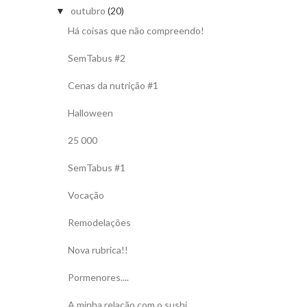
outubro
(20)
▼
Há coisas que não compreendo!
SemTabus #2
Cenas da nutrição #1
Halloween
25 000
SemTabus #1
Vocação
Remodelações
Nova rubrica!!
Pormenores....
A minha relação com o sushi