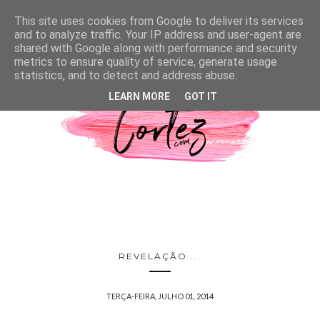
This site uses cookies from Google to deliver its services
and to analyze traffic. Your IP address and user-agent are
shared with Google along with performance and security
metrics to ensure quality of service, generate usage
statistics, and to detect and address abuse.
LEARN MORE
GOT IT
REVELAÇÃO ...
TERÇA-FEIRA, JULHO 01, 2014