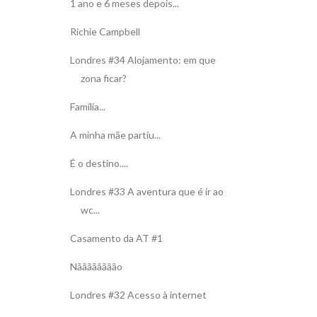
1 ano e 6 meses depois...
Richie Campbell
Londres #34 Alojamento: em que
zona ficar?
Família...
A minha mãe partiu...
É o destino....
Londres #33 A aventura que é ir ao
wc...
Casamento da AT #1
Nãããããããão
Londres #32 Acesso à internet