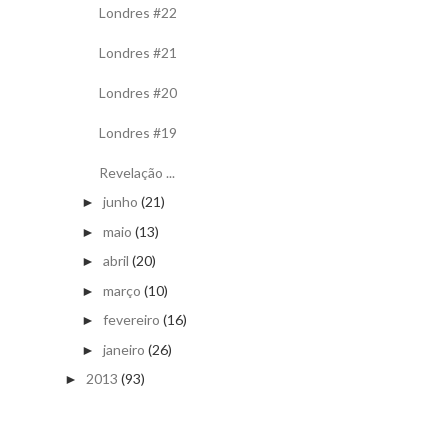
Londres #22
Londres #21
Londres #20
Londres #19
Revelação ...
junho
(21)
►
maio
(13)
►
abril
(20)
►
março
(10)
►
fevereiro
(16)
►
janeiro
(26)
►
2013
(93)
►