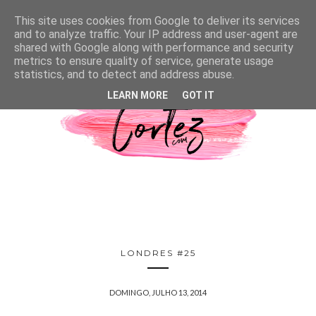
This site uses cookies from Google to deliver its services
and to analyze traffic. Your IP address and user-agent are
shared with Google along with performance and security
metrics to ensure quality of service, generate usage
statistics, and to detect and address abuse.
LEARN MORE
GOT IT
LONDRES #25
DOMINGO, JULHO 13, 2014