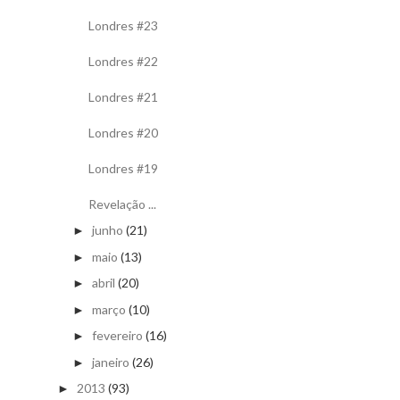
Londres #23
Londres #22
Londres #21
Londres #20
Londres #19
Revelação ...
junho
(21)
►
maio
(13)
►
abril
(20)
►
março
(10)
►
fevereiro
(16)
►
janeiro
(26)
►
2013
(93)
►