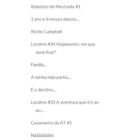
Relatório de Mestrado #1
1 ano e 6 meses depois...
Richie Campbell
Londres #34 Alojamento: em que
zona ficar?
Família...
A minha mãe partiu...
É o destino....
Londres #33 A aventura que é ir ao
wc...
Casamento da AT #1
Nãããããããão