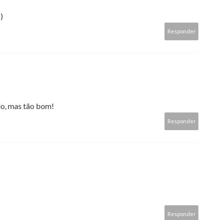
)
Responder
ado, mas tão bom!
Responder
Responder