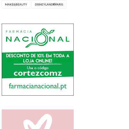
MAKE&BEAUTY
DISNEYLAND®PARIS