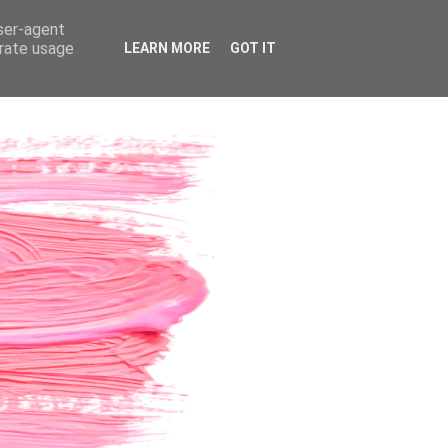
user-agent
erate usage
LEARN MORE
GOT IT