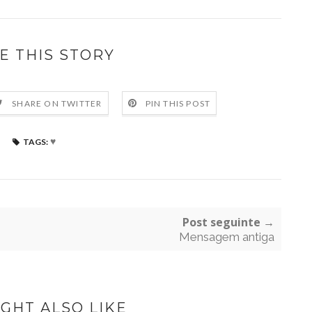
E THIS STORY
SHARE ON TWITTER
PIN THIS POST
♥
TAGS:
Post seguinte →
Mensagem antiga
GHT ALSO LIKE