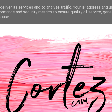
eliver its services and to analyze traffic. Your IP address and 
NTACTOS
PASSATEMPOS
CASAMENTO
ormance and security metrics to ensure quality of service, gen
abuse.