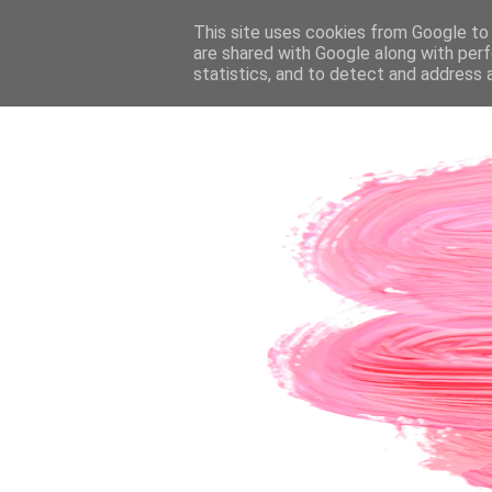
PÁGINA INICIAL
This site uses cookies from Google to d
SOBRE A AUTORA
CO
are shared with Google along with perf
statistics, and to detect and address 