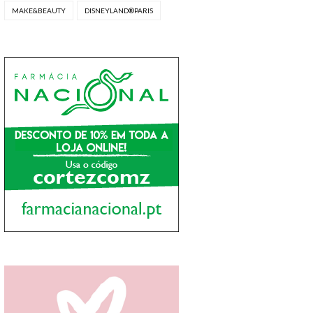
MAKE&BEAUTY
DISNEYLAND®PARIS