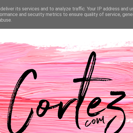
eliver its services and to analyze traffic. Your IP address and 
NTACTOS
PASSATEMPOS
CASAMENTO
ormance and security metrics to ensure quality of service, gen
abuse.