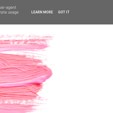
user-agent
erate usage
LEARN MORE
GOT IT