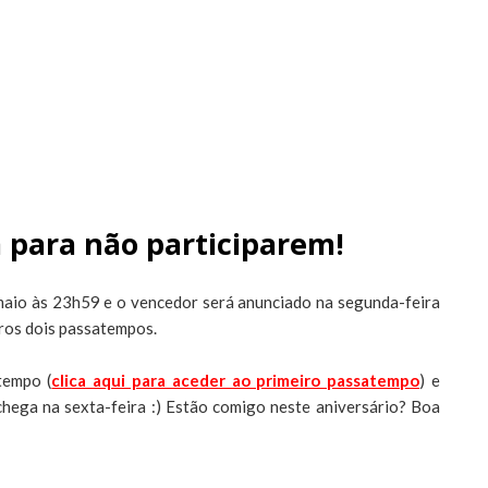
 para não participarem!
aio às 23h59 e o vencedor será anunciado na segunda-feira
ros dois passatempos.
tempo (
clica aqui para aceder ao primeiro passatempo
) e
chega na sexta-feira :) Estão comigo neste aniversário? Boa