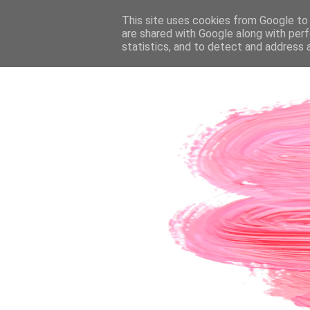
PÁGINA INICIAL
This site uses cookies from Google to d
SOBRE A AUTORA
CO
are shared with Google along with perf
statistics, and to detect and address 