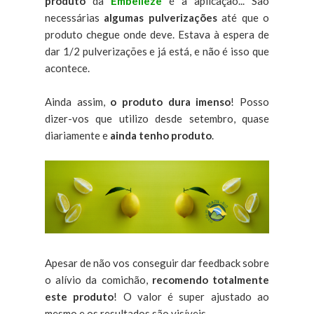
produto
da
Embelleze
é a aplicação... São
necessárias
algumas pulverizações
até que o
produto chegue onde deve. Estava à espera de
dar 1/2 pulverizações e já está, e não é isso que
acontece.
Ainda assim,
o produto dura imenso
! Posso
dizer-vos que utilizo desde setembro, quase
diariamente e
ainda tenho produto
.
Apesar de não vos conseguir dar feedback sobre
o alívio da comichão,
recomendo totalmente
este produto
! O valor é super ajustado ao
mesmo e os resultados são visíveis.