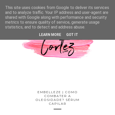
This site uses cookies from Google to deliver its services
and to analyze traffic. Your IP address and user-agent are
shared with Google along with performance and security
metrics to ensure quality of service, generate usage
statistics, and to detect and address abuse.
LEARN MORE
GOT IT
EMBELLEZE | COMO
COMBATER A
OLEOSIDADE? SÉRUM
CAPILAR