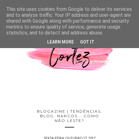
This site uses cookies from Google to deliver its services
and to analyze traffic. Your IP address and user-agent are
shared with Google along with performance and security
metrics to ensure quality of service, generate usage
statistics, and to detect and address abuse.
LEARN MORE
GOT IT
BLOGAZINE | TENDÊNCIAS,
BLOG, NARCOS... COMO
NÃO LESTE?
SEXTA-FEIRA, OUTUBRO 27, 2017