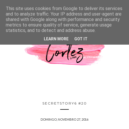
This site uses cookies from Google to deliver its services
and to analyze traffic. Your IP address and user-agent are
shared with Google along with performance and security
metrics to ensure quality of service, generate usage
statistics, and to detect and address abuse.
LEARN MORE
GOT IT
SECRETSTORY6 #20
DOMINGO, NOVEMBRO 27, 2016