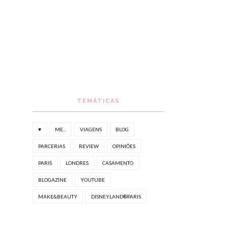
TEMÁTICAS
♥
ME...
VIAGENS
BLOG
PARCERIAS
REVIEW
OPINIÕES
PARIS
LONDRES
CASAMENTO
BLOGAZINE
YOUTUBE
MAKE&BEAUTY
DISNEYLAND®PARIS