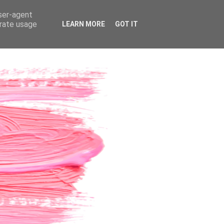
user-agent
erate usage
LEARN MORE
GOT IT