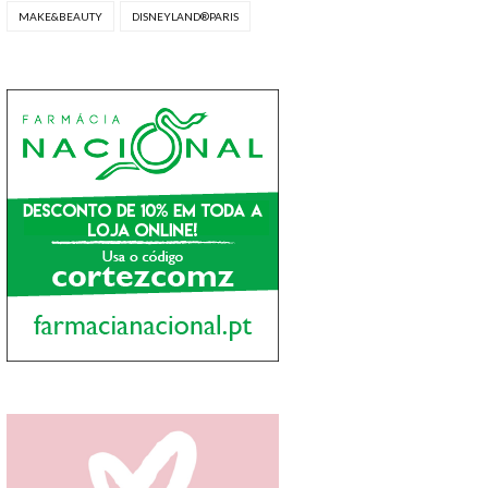
MAKE&BEAUTY
DISNEYLAND®PARIS