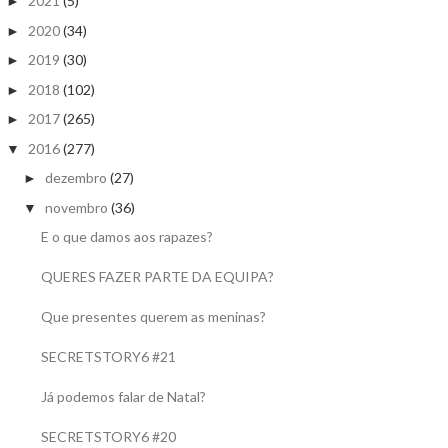
2021
(5)
►
2020
(34)
►
2019
(30)
►
2018
(102)
►
2017
(265)
►
2016
(277)
▼
dezembro
(27)
►
novembro
(36)
▼
E o que damos aos rapazes?
QUERES FAZER PARTE DA EQUIPA?
Que presentes querem as meninas?
SECRETSTORY6 #21
Já podemos falar de Natal?
SECRETSTORY6 #20