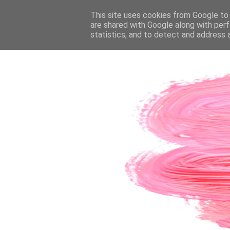
PÁGINA INICIAL
This site uses cookies from Google to d
SOBRE A AUTORA
CO
are shared with Google along with perf
statistics, and to detect and address 