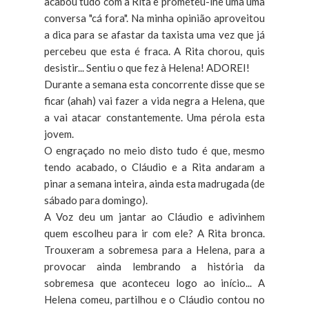
acabou tudo com a Rita e prometeu-lhe uma uma
conversa "cá fora". Na minha opinião aproveitou
a dica para se afastar da taxista uma vez que já
percebeu que esta é fraca. A Rita chorou, quis
desistir... Sentiu o que fez à Helena! ADOREI!
Durante a semana esta concorrente disse que se
ficar (ahah) vai fazer a vida negra a Helena, que
a vai atacar constantemente. Uma pérola esta
jovem.
O engraçado no meio disto tudo é que, mesmo
tendo acabado, o Cláudio e a Rita andaram a
pinar a semana inteira, ainda esta madrugada (de
sábado para domingo).
A Voz deu um jantar ao Cláudio e adivinhem
quem escolheu para ir com ele? A Rita bronca.
Trouxeram a sobremesa para a Helena, para a
provocar ainda lembrando a história da
sobremesa que aconteceu logo ao início... A
Helena comeu, partilhou e o Cláudio contou no