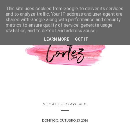
This site uses cookies from Google to deliver its services
and to analyze traffic. Your IP address and user-agent are
shared with Google along with performance and security
metrics to ensure quality of service, generate usage
statistics, and to detect and address abuse.
LEARN MORE
GOT IT
SECRETSTORY6 #10
DOMINGO, OUTUBRO 23, 2016