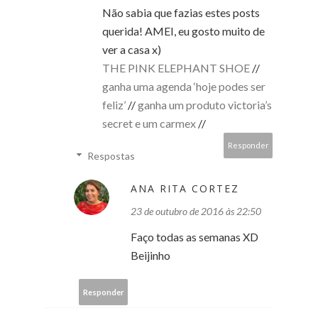
Não sabia que fazias estes posts
querida! AMEI, eu gosto muito de
ver a casa x)
THE PINK ELEPHANT SHOE
//
ganha uma agenda ‘hoje podes ser
feliz’
//
ganha um produto victoria’s
secret e um carmex
//
Responder
Respostas
ANA RITA CORTEZ
23 de outubro de 2016 às 22:50
Faço todas as semanas XD
Beijinho
Responder