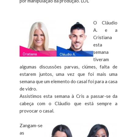
por manipulação da produção. LOL
O Cláudio
A. e a
Cristiana
esta
semana
tiveram
algumas discussões parvas, ciúmes, falta de
estarem juntos, uma vez que foi mais uma
semana que um elemento do casal foi para a casa
de vidro.
Assistimos esta semana à Cris a passar-se da
cabeça com o Cláudio que está sempre a
provocar o casal.
Zangam-se
as