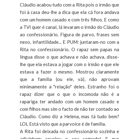
Cláudio acabou tudo com a Rita pois o irmão que
foi à casa deu-lhe a dica que ela cá fora andava
com um homem casado e com três filhos. E como
a TVI quer é canal, lá levaram o irmão do Cláudio
ao confessionário. Figura de parvo, frases sem
nexo, infantilidade... E PUM: juntaram-no com a
Rita no confessionário. O rapaz sem papas na
língua disse o que achava e não achava, disse-
lhe que ela estava a jogar com o irmão e que ele
estava a fazer o mesmo. Mostrou claramente
que a família (ou ele, vá), não aprovam
minimamente a "relação" deles. Estranho foi o
rapaz dizer que o que o incomoda não é a
rapariga ter andado com um homem casado e
com filhos mas sim o facto de não ter contado ao
Cláudio. Como diz a Helena, mas tá tudo bem?
LOL Está visto que a parvoíce é de família.
A Rita foi deixada no confessionário sozinha e
adivinhem: revelou o seu segredo! E que