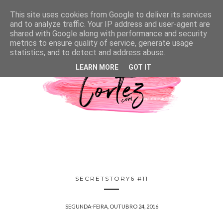
This site uses cookies from Google to deliver its services
and to analyze traffic. Your IP address and user-agent are
shared with Google along with performance and security
metrics to ensure quality of service, generate usage
statistics, and to detect and address abuse.
LEARN MORE
GOT IT
SECRETSTORY6 #11
SEGUNDA-FEIRA, OUTUBRO 24, 2016