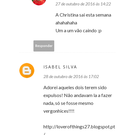
27 de outubro de 2016 às 14:22
A Christina sai esta semana
ahahahaha
Um a um vão caindo :p
Responder
ISABEL SILVA
28 de outubro de 2016 às 17:02
Adorei aqueles dois terem sido
expulsos! Não andavam la a fazer
nada, só se fosse mesmo
vergonhices!!!!
http://loverofthings27.blogspot.pt
/