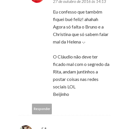
27 de outubro de 2016 às 14:13
Eu confesso que também
fiquei bué feliz! ahahah
Agora só falta o Bruno e a
Christina que só sabem falar
mal da Helena -.-
O Cláudio não deve ter
ficado mal com o segredo da
Rita, andam juntinhos a
postar coisas nas redes
sociais LOL
Beijinho
Responder
S*