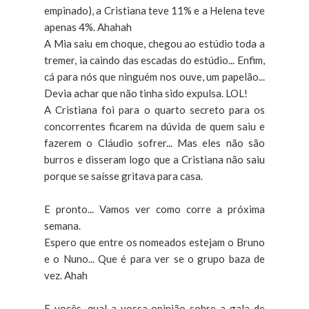
empinado), a Cristiana teve 11% e a Helena teve
apenas 4%. Ahahah
A Mia saiu em choque, chegou ao estúdio toda a
tremer, ia caindo das escadas do estúdio... Enfim,
cá para nós que ninguém nos ouve, um papelão...
Devia achar que não tinha sido expulsa. LOL!
A Cristiana foi para o quarto secreto para os
concorrentes ficarem na dúvida de quem saiu e
fazerem o Cláudio sofrer... Mas eles não são
burros e disseram logo que a Cristiana não saiu
porque se saísse gritava para casa.
E pronto... Vamos ver como corre a próxima
semana.
Espero que entre os nomeados estejam o Bruno
e o Nuno... Que é para ver se o grupo baza de
vez. Ahah
E vocês, qual a vossa opinião sobre a gala de