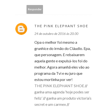
Responder
THE PINK ELEPHANT SHOE
24 de outubro de 2016 às 20:30
Opa o melhor foi mesmo a
grunhice do irmão do Cláudio. Epa,
que personagem. E rebaixarem
aquela gente e expulsá-los foi do
melhor. Agora amanhã eles vão ao
programa da Tvi e eu juro que
estou mortinha por ver!
THE PINK ELEPHANT SHOE
//
ganha uma agenda ‘hoje podes ser
feliz’
//
ganha um produto victoria’s
secret e um carmex
//