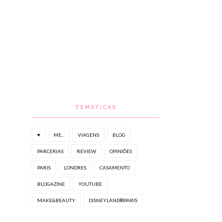
TEMÁTICAS
♥
ME...
VIAGENS
BLOG
PARCERIAS
REVIEW
OPINIÕES
PARIS
LONDRES
CASAMENTO
BLOGAZINE
YOUTUBE
MAKE&BEAUTY
DISNEYLAND®PARIS