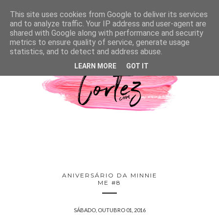
This site uses cookies from Google to deliver its services
and to analyze traffic. Your IP address and user-agent are
shared with Google along with performance and security
metrics to ensure quality of service, generate usage
statistics, and to detect and address abuse.
LEARN MORE
GOT IT
ANIVERSÁRIO DA MINNIE
ME #8
SÁBADO, OUTUBRO 01, 2016