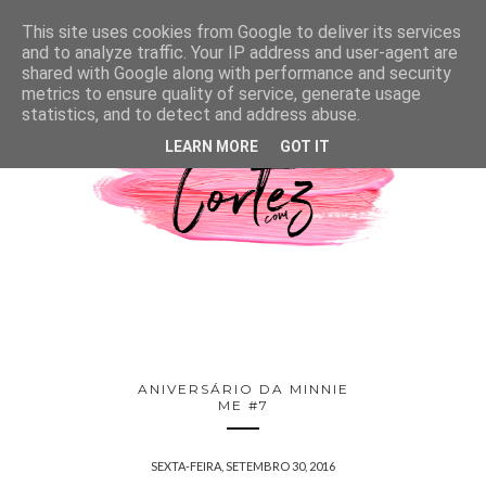
This site uses cookies from Google to deliver its services
and to analyze traffic. Your IP address and user-agent are
shared with Google along with performance and security
metrics to ensure quality of service, generate usage
statistics, and to detect and address abuse.
LEARN MORE
GOT IT
ANIVERSÁRIO DA MINNIE
ME #7
SEXTA-FEIRA, SETEMBRO 30, 2016