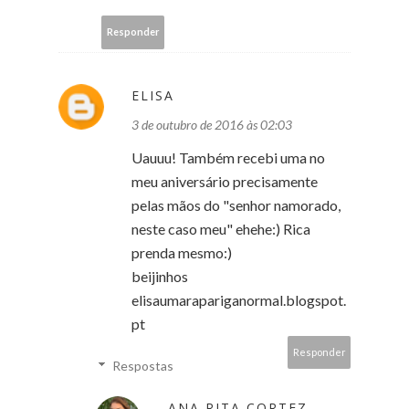
Responder
ELISA
3 de outubro de 2016 às 02:03
Uauuu! Também recebi uma no
meu aniversário precisamente
pelas mãos do "senhor namorado,
neste caso meu" ehehe:) Rica
prenda mesmo:)
beijinhos
elisaumarapariganormal.blogspot.
pt
Responder
Respostas
ANA RITA CORTEZ