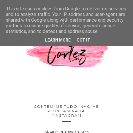
This site uses cookies from Google to deliver its services
and to analyze traffic. Your IP address and user-agent are
shared with Google along with performance and security
metrics to ensure quality of service, generate usage
statistics, and to detect and address abuse.
LEARN MORE
GOT IT
CONTEM-ME TUDO, NÃO ME
ESCONDAM NADA...
#INSTAGRAM
SÁBADO, OUTUBRO 03, 2015