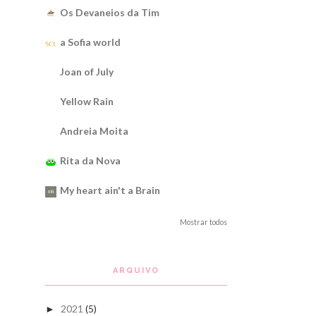
Os Devaneios da Tim
a Sofia world
Joan of July
Yellow Rain
Andreia Moita
Rita da Nova
My heart ain't a Brain
Mostrar todos
ARQUIVO
2021
(5)
►